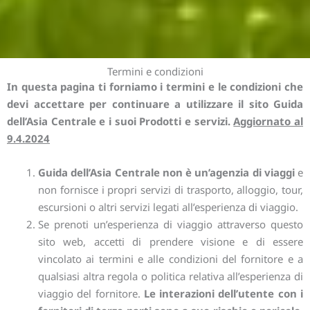
Termini e condizioni
In questa pagina ti forniamo i termini e le condizioni che
devi accettare per continuare a utilizzare il sito Guida
dell’Asia Centrale e i suoi Prodotti e servizi.
Aggiornato al
9.4.2024
Guida dell’Asia Centrale non è un’agenzia di viaggi
e
non fornisce i propri servizi di trasporto, alloggio, tour,
escursioni o altri servizi legati all’esperienza di viaggio.
Se prenoti un’esperienza di viaggio attraverso questo
sito web, accetti di prendere visione e di essere
vincolato ai termini e alle condizioni del fornitore e a
qualsiasi altra regola o politica relativa all’esperienza di
viaggio del fornitore.
Le interazioni dell’utente con i