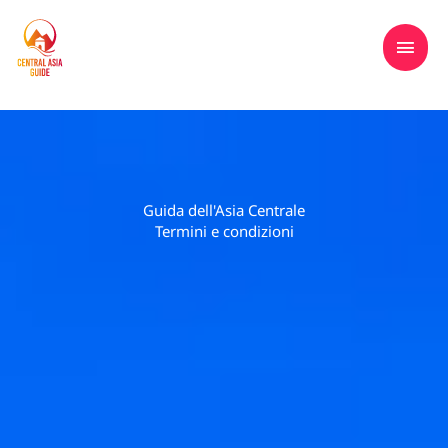
Vai
MEN
Tours to Central Asia, Kazakhstan,
al
Kyrgyzstan, Tajikistan, Turkmenistan &
PRIN
contenuto
Uzbekistan
Guida dell'Asia Centrale
Termini e condizioni