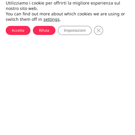
Utilizziamo i cookie per offrirti la migliore esperienza sul
nostro sito web.
You can find out more about which cookies we are using or
switch them off in
settings
.
CHIUDI IL BANNE
Accetta
Rifiuta
Impostazioni
Tour in Turkmenistan
I tour del Turkmenistan si concentrano sulla ricca storia antica
in tutte le parti del paese, dove puoi vedere i resti di diverse
civiltà che hanno cessato di esistere molto tempo fa. La stessa
Ashgabat è uno spettacolo con un’enorme quantità di
monumenti ed edifici in marmo bianco. Il Turkmenistan è
anche ricco di attrazioni geologiche come grotte, fossili e
impronte di dinosauri e, naturalmente, il cratere di gas
incendiario di Darvaza.
La cultura turkmena
non viene spesso menzionata, ma ha le
sue caratteristiche uniche e le sue differenze rispetto agli altri
paesi dell’Asia centrale. Il Turkmenistan è anche un luogo
particolare da visitare a causa del suo raro regime e della sua